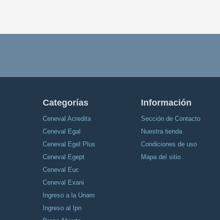
Categorías
Información
Ceneval Acredita
Sección de Contacto
Ceneval Egal
Nuestra tienda
Ceneval Egel Plus
Condiciones de uso
Ceneval Egept
Mapa del sitio
Ceneval Euc
Ceneval Exani
Ingreso a la Unam
Ingreso al Ipn