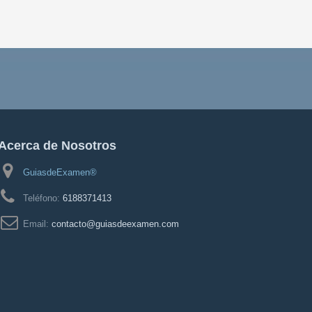
Acerca de Nosotros
GuiasdeExamen®
Teléfono:
6188371413
Email:
contacto@guiasdeexamen.com