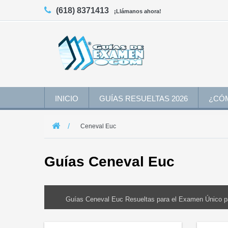
(618) 8371413
¡Llámanos ahora!
INICIO
GUÍAS RESUELTAS 2026
¿CÓ
Ceneval Euc
Guías Ceneval Euc
Guías Ceneval Euc Resueltas para el Examen Único par