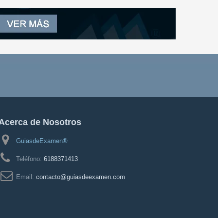
Acerca de Nosotros
GuiasdeExamen®
Teléfono:
6188371413
Email:
contacto@guiasdeexamen.com