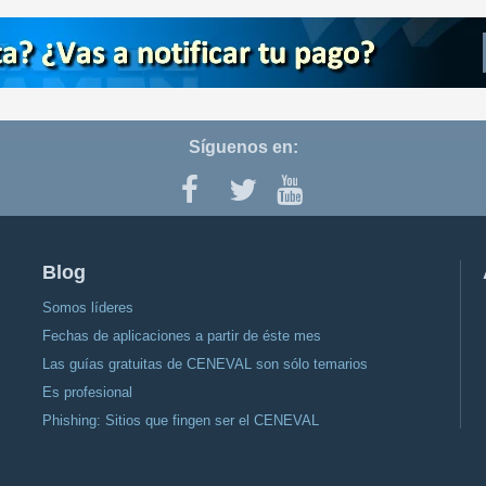
Síguenos en:
Blog
Somos líderes
Fechas de aplicaciones a partir de éste mes
Las guías gratuitas de CENEVAL son sólo temarios
Es profesional
Phishing: Sitios que fingen ser el CENEVAL