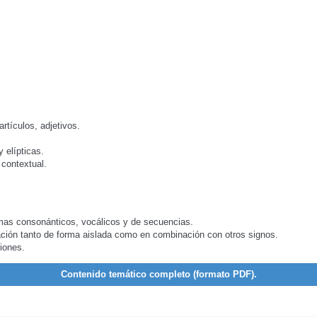
rtículos, adjetivos.
 elípticas.
 contextual.
emas consonánticos, vocálicos y de secuencias.
ación tanto de forma aislada como en combinación con otros signos.
iones.
Contenido temático completo (formato PDF).