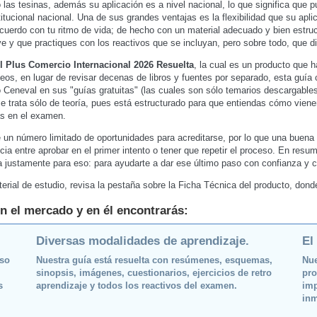
o las tesinas, además su aplicación es a nivel nacional, lo que significa que
itucional nacional. Una de sus grandes ventajas es la flexibilidad que su apli
acuerdo con tu ritmo de vida; de hecho con un material adecuado y bien estruc
e y que practiques con los reactivos que se incluyan, pero sobre todo, que d
l Plus Comercio Internacional 2026 Resuelta
, la cual es un producto que 
eos, en lugar de revisar decenas de libros y fuentes por separado, esta guía 
io Ceneval en sus "guías gratuitas" (las cuales son sólo temarios descargabl
e trata sólo de teoría, pues está estructurado para que entiendas cómo vie
as en el examen.
 un número limitado de oportunidades para acreditarse, por lo que una buena 
cia entre aprobar en el primer intento o tener que repetir el proceso. En resu
da justamente para eso: para ayudarte a dar ese último paso con confianza y c
erial de estudio, revisa la pestaña sobre la Ficha Técnica del producto, don
n el mercado y en él encontrarás:
Diversas modalidades de aprendizaje.
El
oso
Nuestra guía está resuelta con resúmenes, esquemas,
Nue
sinopsis, imágenes, cuestionarios, ejercicios de retro
pro
s
aprendizaje y todos los reactivos del examen.
imp
inm