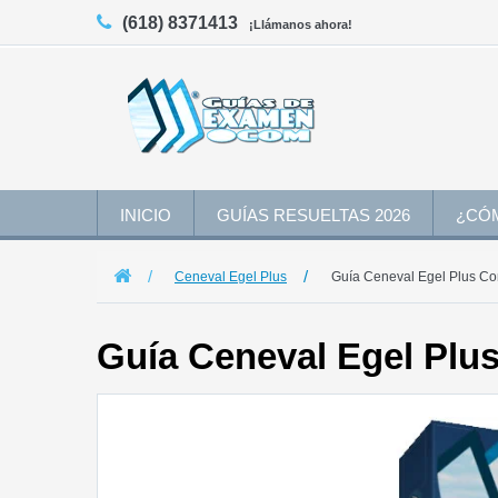
(618) 8371413
¡Llámanos ahora!
INICIO
GUÍAS RESUELTAS 2026
¿CÓ
Ceneval Egel Plus
Guía Ceneval Egel Plus Co
Guía Ceneval Egel Plu