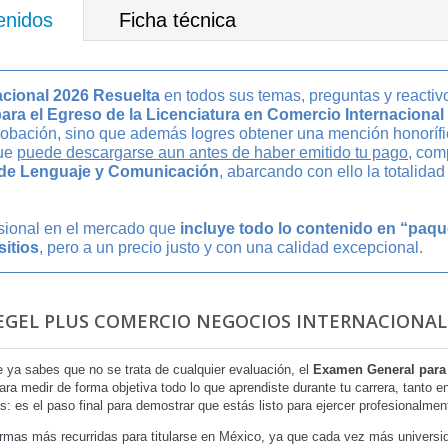
enidos
Ficha técnica
acional 2026 Resuelta
en todos sus temas, preguntas y reactiv
ra el Egreso de la Licenciatura en Comercio Internacional
robación, sino que además logres obtener una mención honoríf
que
puede descargarse aun antes de haber emitido tu pago
, com
 de Lenguaje y Comunicación
, abarcando con ello la totalida
esional en el mercado que
incluye todo lo contenido en “paq
sitios
, pero a un precio justo y con una calidad excepcional.
 EGEL PLUS COMERCIO NEGOCIOS INTERNACIONALE
 ya sabes que no se trata de cualquier evaluación, el
Examen General para 
a medir de forma objetiva todo lo que aprendiste durante tu carrera, tanto 
s: es el paso final para demostrar que estás listo para ejercer profesionalmen
rmas más recurridas para titularse en México, ya que cada vez más universid