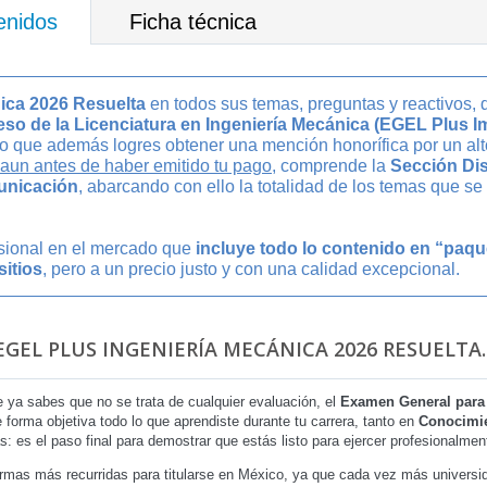
enidos
Ficha técnica
ica 2026 Resuelta
en todos sus temas, preguntas y reactivos, 
so de la Licenciatura en Ingeniería Mecánica (EGEL Plus I
no que además logres obtener una mención honorífica por un al
aun antes de haber emitido tu pago
, comprende la
Sección Dis
unicación
, abarcando con ello la totalidad de los temas que s
esional en el mercado que
incluye todo lo contenido en “paq
sitios
, pero a un precio justo y con una calidad excepcional.
EGEL PLUS INGENIERÍA MECÁNICA 2026 RESUELTA.
 ya sabes que no se trata de cualquier evaluación, el
Examen General para 
forma objetiva todo lo que aprendiste durante tu carrera, tanto en
Conocimie
s: es el paso final para demostrar que estás listo para ejercer profesionalmen
rmas más recurridas para titularse en México, ya que cada vez más universid