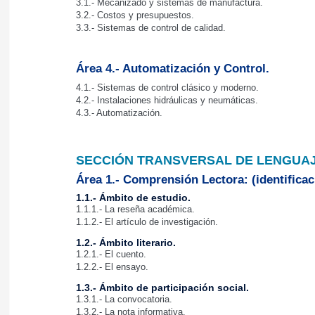
3.1.- Mecanizado y sistemas de manufactura.
3.2.- Costos y presupuestos.
3.3.- Sistemas de control de calidad.
Área 4.- Automatización y Control.
4.1.- Sistemas de control clásico y moderno.
4.2.- Instalaciones hidráulicas y neumáticas.
4.3.- Automatización.
SECCIÓN TRANSVERSAL DE LENGUAJ
Área 1.- Comprensión Lectora: (identificac
1.1.- Ámbito de estudio.
1.1.1.- La reseña académica.
1.1.2.- El artículo de investigación.
1.2.- Ámbito literario.
1.2.1.- El cuento.
1.2.2.- El ensayo.
1.3.- Ámbito de participación social.
1.3.1.- La convocatoria.
1.3.2.- La nota informativa.