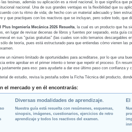
o las tesinas, además su aplicación es a nivel nacional, lo que significa que
itucional nacional. Una de sus grandes ventajas es la flexibilidad que su apli
acuerdo con tu ritmo de vida; de hecho con un material adecuado y bien estruc
e y que practiques con los reactivos que se incluyan, pero sobre todo, que d
l Plus Ingeniería Mecánica 2026 Resuelta
, la cual es un producto que ha 
s, en lugar de revisar decenas de libros y fuentes por separado, esta guía co
Ceneval en sus "guías gratuitas" (las cuales son sólo temarios descargables 
a sólo de teoría, pues está estructurado para que entiendas cómo vienen las
 examen.
ene un número limitado de oportunidades para acreditarse, por lo que una buen
cia entre aprobar en el primer intento o tener que repetir el proceso. En resu
da justamente para eso: para ayudarte a dar ese último paso con confianza y c
erial de estudio, revisa la pestaña sobre la Ficha Técnica del producto, don
n el mercado y en él encontrarás:
Diversas modalidades de aprendizaje.
El
oso
Nuestra guía está resuelta con resúmenes, esquemas,
Nue
sinopsis, imágenes, cuestionarios, ejercicios de retro
pro
s
aprendizaje y todos los reactivos del examen.
imp
inm