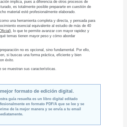
cación implica, pues a diferencia de otros procesos de
turado, es totalmente posible prepararte en cuestión de
icho material esté profesionalmente elaborado.
o como una herramienta completa y directa, y pensada para
nocimiento esencial equivalente al estudio de más de 40
Oficial
), lo que te permite avanzar con mayor rapidez y
s, qué temas tienen mayor peso y cómo abordar
preparación no es opcional, sino fundamental. Por ello,
men, si buscas una forma práctica, eficiente y bien
on éxito.
de se muestran sus características.
 mejor formato de edición digital.
stra guía resuelta es un libro digital editado
fesionalmente en formato PDF/A que se lee y se
rime de la mejor manera y se envía a tu email
ediatamente.