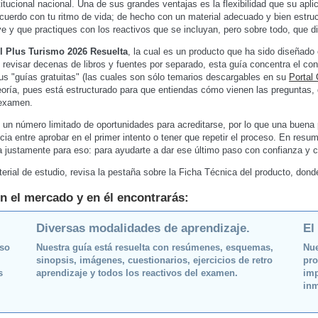
itucional nacional. Una de sus grandes ventajas es la flexibilidad que su apli
acuerdo con tu ritmo de vida; de hecho con un material adecuado y bien estruc
e y que practiques con los reactivos que se incluyan, pero sobre todo, que d
l Plus Turismo 2026 Resuelta
, la cual es un producto que ha sido diseñad
e revisar decenas de libros y fuentes por separado, esta guía concentra el co
sus "guías gratuitas" (las cuales son sólo temarios descargables en su
Portal 
teoría, pues está estructurado para que entiendas cómo vienen las pregunta
 examen.
 un número limitado de oportunidades para acreditarse, por lo que una buena 
cia entre aprobar en el primer intento o tener que repetir el proceso. En resu
da justamente para eso: para ayudarte a dar ese último paso con confianza y c
erial de estudio, revisa la pestaña sobre la Ficha Técnica del producto, don
n el mercado y en él encontrarás:
Diversas modalidades de aprendizaje.
El
oso
Nuestra guía está resuelta con resúmenes, esquemas,
Nue
sinopsis, imágenes, cuestionarios, ejercicios de retro
pro
s
aprendizaje y todos los reactivos del examen.
imp
inm