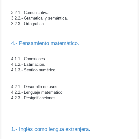
3.2.- Participación social.
3.2.1.- Comunicativa.
3.2.2.- Gramatical y semántica.
3.2.3.- Ortográfica.
4.- Pensamiento matemático.
4.1.- Comprensión de lo matemático.
4.1.1.- Conexiones.
4.1.2.- Estimación.
4.1.3.- Sentido numérico.
4.2.- Matematización.
4.2.1.- Desarrollo de usos.
4.2.2.- Lenguaje matemático.
4.2.3.- Resignificaciones.
II.- INFORMACIÓN DIAGNÓSTICA.
1.- Inglés como lengua extranjera.
1.1.- Comprensión lectora.