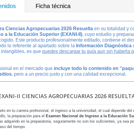
enidos
Ficha técnica
ra Ciencias Agropecuarias 2026 Resuelta
en su totalidad y c
 a la Educación Superior (EXANI-II)
, cuyo estudio y preparac
cogido. Este producto profesionalmente editado, contiene el desa
odo lo referente al apartado sobre la
Información Diagnóstica
 intangibles, es que
puedes descargar tu guía aun sin haberla
esional en el mercado que
incluye todo lo contenido en “paq
sitios
, pero a un precio justo y con una calidad excepcional.
XANI-II CIENCIAS AGROPECUARIAS 2026 RESUELTA
reto en tu carrera profesional, el ingreso a la universidad, el cual depende 
llo, la preparación para el
Examen Nacional de Ingreso a la Educación Sup
as adquirido en la preparatoria, seguramente no son los suficientes, ya sea po
aso del tiempo.