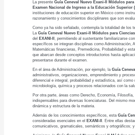
La presente
Guía Ceneval Nuevo Exani-II Módulos para
Examen Nacional de Ingreso a la Educación Superior (
instituciones de educación superior en México como instru
razonamiento y conocimientos disciplinares que son evalua
Como ya ha sido señalado, contempla la totalidad de los 
La
Guía Ceneval Nuevo Exani-II Módulos para Ciencias
del
EXANI-II
, permitiendo al sustentante familiarizarse 
específicos se integran disciplinas como Administración, Ari
Matemáticas financieras, Premedicina, Probabilidad y est
que abarcan desde conceptos introductorios hasta aplicacio
presentarse durante el examen.
En el área de Administración, por ejemplo, la
Guía Ceneva
administrativos, organizaciones, emprendimiento y proces
diferencial e integral, probabilidad y estadística, así com
microbiología, química y procesos relacionados con la sal
Por otra parte, áreas como Derecho, Economía, Filosofía, H
indispensables para diversas licenciaturas. Del mismo mo
dinámica y estructura de la materia.
Además de los conocimientos específicos, esta
Guía Cen
consideradas esenciales en el
EXANI-II
. Entre ellas desta
comunicativos, gramaticales, semánticos y ortográficos; y