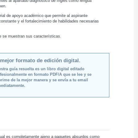
ntes al apartado diagnóstico de Inglés como lengua
men.
ial de apoyo académico que permite al aspirante
 constante y el fortalecimiento de habilidades necesarias
de se muestran sus características.
 mejor formato de edición digital.
stra guía resuelta es un libro digital editado
fesionalmente en formato PDF/A que se lee y se
rime de la mejor manera y se envía a tu email
ediatamente.
 cual es completamente ajeno a paquetes absurdos como