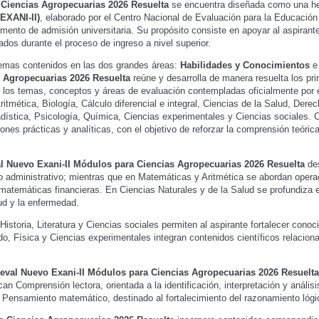
 Ciencias Agropecuarias 2026 Resuelta
se encuentra diseñada como una herr
EXANI-II)
, elaborado por el Centro Nacional de Evaluación para la Educación 
mento de admisión universitaria. Su propósito consiste en apoyar al aspirante
dos durante el proceso de ingreso a nivel superior.
temas contenidos en las dos grandes áreas:
Habilidades y Conocimientos
 Agropecuarias 2026 Resuelta
reúne y desarrolla de manera resuelta los pr
con los temas, conceptos y áreas de evaluación contempladas oficialmente por
tmética, Biología, Cálculo diferencial e integral, Ciencias de la Salud, Derech
adística, Psicología, Química, Ciencias experimentales y Ciencias sociales.
nes prácticas y analíticas, con el objetivo de reforzar la comprensión teóric
l Nuevo Exani-II Módulos para Ciencias Agropecuarias 2026 Resuelta
des
o administrativo; mientras que en Matemáticas y Aritmética se abordan opera
o matemáticas financieras. En Ciencias Naturales y de la Salud se profundiza e
ud y la enfermedad.
istoria, Literatura y Ciencias sociales permiten al aspirante fortalecer cono
do, Física y Ciencias experimentales integran contenidos científicos relaci
eval Nuevo Exani-II Módulos para Ciencias Agropecuarias 2026 Resuelta
can Comprensión lectora, orientada a la identificación, interpretación y análi
 Pensamiento matemático, destinado al fortalecimiento del razonamiento lógi