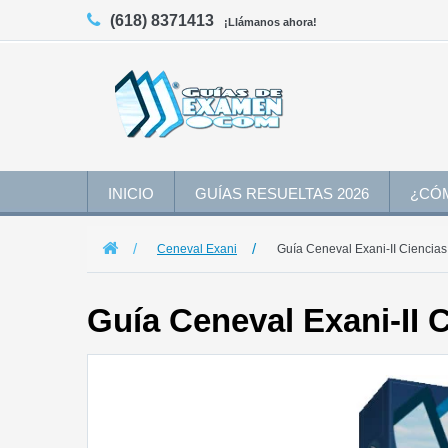
(618) 8371413
¡Llámanos ahora!
INICIO
GUÍAS RESUELTAS 2026
¿CÓ
Ceneval Exani
Guía Ceneval Exani-II Ciencia
Guía Ceneval Exani-II 