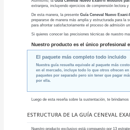
Asimismo, la
Guía Ceneval Nuevo Exani-II Módulos par
extranjera, incluyendo ejercicios de comprensión lectora y 
De esta manera, la presente
Guía Ceneval Nuevo Exani-I
prepararse de manera más amplia y estructurada para la s
para afrontar satisfactoriamente el proceso de admisión uni
Si quieres conocer las precisiones técnicas de nuestro mat
Nuestro producto es el único profesional e
El paquete más completo todo incluido
Nuestra guía resuelta equivale al paquete más cost
en el mercado, incluye todo lo que otros ofrecen en
paquetes por separado pero sin tener que pagar má
por ella.
Luego de esta reseña sobre la sustentación, te brindamos
ESTRUCTURA DE LA GUÍA CENEVAL EXAN
Nuestro producto exclusivo está compuesto por 13 estrat