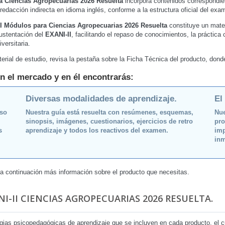
a Ciencias Agropecuarias 2026 Resuelta
incorpora contenidos correspondie
redacción indirecta en idioma inglés, conforme a la estructura oficial del exa
I Módulos para Ciencias Agropecuarias 2026 Resuelta
constituye un mater
ustentación del
EXANI-II
, facilitando el repaso de conocimientos, la práctica
versitaria.
erial de estudio, revisa la pestaña sobre la Ficha Técnica del producto, don
n el mercado y en él encontrarás:
Diversas modalidades de aprendizaje.
El
oso
Nuestra guía está resuelta con resúmenes, esquemas,
Nue
sinopsis, imágenes, cuestionarios, ejercicios de retro
pro
s
aprendizaje y todos los reactivos del examen.
imp
inm
 a continuación más información sobre el producto que necesitas.
I-II CIENCIAS AGROPECUARIAS 2026 RESUELTA.
egias psicopedagógicas de aprendizaje que se incluyen en cada producto, el