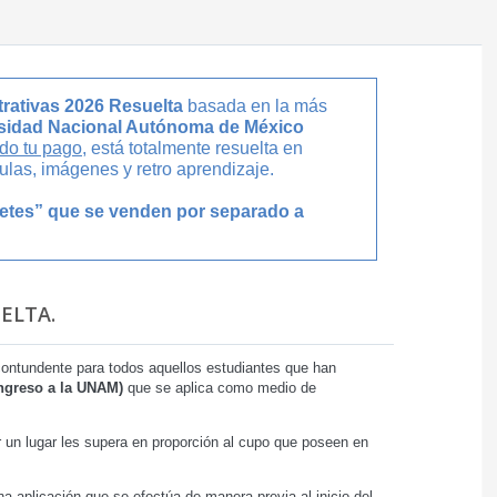
rativas 2026 Resuelta
basada en la más
rsidad Nacional Autónoma de México
do tu pago
, está totalmente resuelta en
ulas, imágenes y retro aprendizaje.
uetes” que se venden por separado a
ELTA.
 contundente para todos aquellos estudiantes que han
ngreso a la UNAM)
que se aplica como medio de
un lugar les supera en proporción al cupo que poseen en
a aplicación que se efectúa de manera previa al inicio del