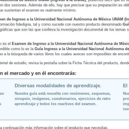
en dos sesiones. Además de ello, hay que precisar que su preparación es obli
 que sustentan el examen es realmente mínimo.
en de Ingreso a la Universidad Nacional Autónoma de México UNAM (In
formación fidedigna, tal y como sucede con nuestro producto denominado
Guí
iográficas que son las que conlleva la investigación documental de los temas
o es el
Examen de Ingreso a la Universidad Nacional Autónoma de Méxi
erdible como lo es la
Guía Ingreso a la Universidad Nacional Autónoma d
mpo a la búsqueda de varios libros los cuales aveces son imposibles de encont
erial de estudio, revisa la pestaña sobre la Ficha Técnica del producto, don
n el mercado y en él encontrarás:
Diversas modalidades de aprendizaje.
El
oso
Nuestra guía está resuelta con resúmenes, esquemas,
Nue
sinopsis, imágenes, cuestionarios, ejercicios de retro
pro
s
aprendizaje y todos los reactivos del examen.
imp
inm
 a continuación más información sobre el producto que necesitas.