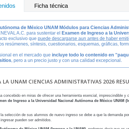
enidos
Ficha técnica
 Autónoma de México UNAM Módulos para Ciencias Administ
CENEVAL A.C. para sustentar el
Examen de Ingreso a la Unive
ucto exclusivo que
puede descargarse aun antes de haber emiti
s resúmenes, síntesis, cuestionarios, esquemas, gráficas, form
esional en el mercado que
incluye todo lo contenido en “paq
sitios
, pero a un precio justo y con una calidad excepcional.
A LA UNAM CIENCIAS ADMINISTRATIVAS 2026 RESU
ha concebido en miras de ofrecer una herramienta esencial, imprescindible y
en de Ingreso a la Universidad Nacional Autónoma de México UNAM (I
la selección de sus alumnos de nuevo ingreso se debe a que la demanda por 
a ingresar pueden ser admitidos.
l Autónoma de México UNAM (Ingreso a la UNAM)
, podemos decir que es un