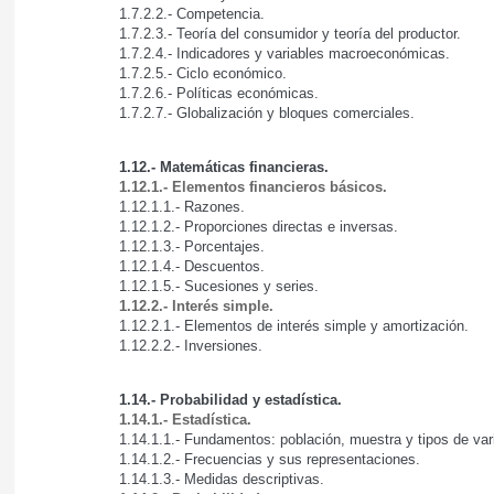
1.7.2.2.- Competencia.
1.7.2.3.- Teoría del consumidor y teoría del productor.
1.7.2.4.- Indicadores y variables macroeconómicas.
1.7.2.5.- Ciclo económico.
1.7.2.6.- Políticas económicas.
1.7.2.7.- Globalización y bloques comerciales.
1.12.- Matemáticas financieras.
1.12.1.- Elementos financieros básicos.
1.12.1.1.- Razones.
1.12.1.2.- Proporciones directas e inversas.
1.12.1.3.- Porcentajes.
1.12.1.4.- Descuentos.
1.12.1.5.- Sucesiones y series.
1.12.2.- Interés simple.
1.12.2.1.- Elementos de interés simple y amortización.
1.12.2.2.- Inversiones.
1.14.- Probabilidad y estadística.
1.14.1.- Estadística.
1.14.1.1.- Fundamentos: población, muestra y tipos de var
1.14.1.2.- Frecuencias y sus representaciones.
1.14.1.3.- Medidas descriptivas.