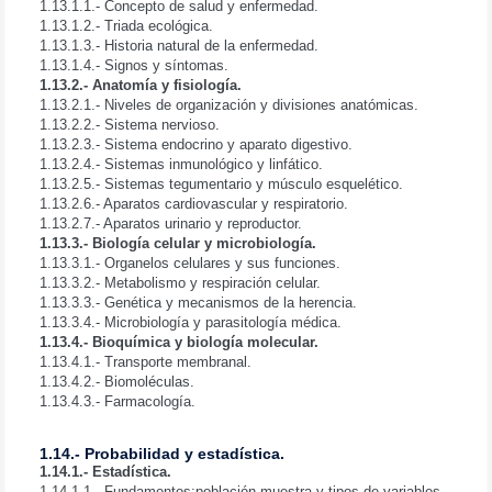
1.13.1.1.- Concepto de salud y enfermedad.
1.13.1.2.- Triada ecológica.
1.13.1.3.- Historia natural de la enfermedad.
1.13.1.4.- Signos y síntomas.
1.13.2.- Anatomía y fisiología.
1.13.2.1.- Niveles de organización y divisiones anatómicas.
1.13.2.2.- Sistema nervioso.
1.13.2.3.- Sistema endocrino y aparato digestivo.
1.13.2.4.- Sistemas inmunológico y linfático.
1.13.2.5.- Sistemas tegumentario y músculo esquelético.
1.13.2.6.- Aparatos cardiovascular y respiratorio.
1.13.2.7.- Aparatos urinario y reproductor.
1.13.3.- Biología celular y microbiología.
1.13.3.1.- Organelos celulares y sus funciones.
1.13.3.2.- Metabolismo y respiración celular.
1.13.3.3.- Genética y mecanismos de la herencia.
1.13.3.4.- Microbiología y parasitología médica.
1.13.4.- Bioquímica y biología molecular.
1.13.4.1.- Transporte membranal.
1.13.4.2.- Biomoléculas.
1.13.4.3.- Farmacología.
1.14.- Probabilidad y estadística.
1.14.1.- Estadística.
1.14.1.1.- Fundamentos:población,muestra y tipos de variables.