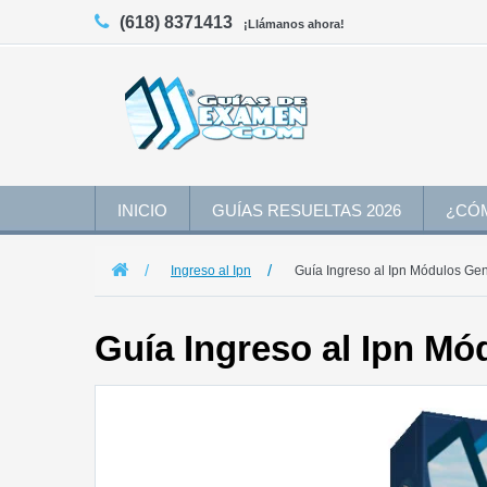
(618) 8371413
¡Llámanos ahora!
INICIO
GUÍAS RESUELTAS 2026
¿CÓ
Ingreso al Ipn
Guía Ingreso al Ipn Módulos Ge
Guía Ingreso al Ipn Mó