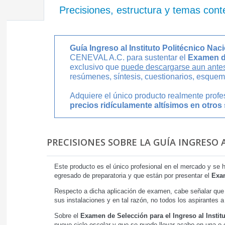
Precisiones, estructura y temas cont
Guía Ingreso al Instituto Politécnico Na
CENEVAL A.C. para sustentar el
Examen de
exclusivo que
puede descargarse aun antes
resúmenes, síntesis, cuestionarios, esquema
Adquiere el único producto realmente prof
precios ridículamente altísimos en otros 
PRECISIONES SOBRE LA GUÍA INGRESO 
Este producto es el único profesional en el mercado y se 
egresado de preparatoria y que están por presentar el
Exam
Respecto a dicha aplicación de examen, cabe señalar que 
sus instalaciones y en tal razón, no todos los aspirantes 
Sobre el
Examen de Selección para el Ingreso al Institu
nuevo ciclo escolar y que se puede llevar acabo en una o 