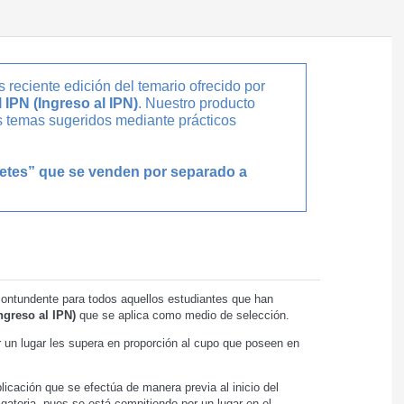
reciente edición del temario ofrecido por
 IPN (Ingreso al IPN)
. Nuestro producto
os temas sugeridos mediante prácticos
uetes” que se venden por separado a
 contundente para todos aquellos estudiantes que han
ngreso al IPN)
que se aplica como medio de selección.
un lugar les supera en proporción al cupo que poseen en
icación que se efectúa de manera previa al inicio del
gatoria, pues se está compitiendo por un lugar en el