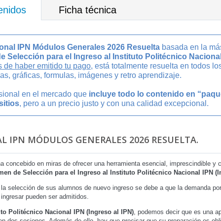
enidos
Ficha técnica
cional IPN Módulos Generales 2026 Resuelta
basada en la más 
 Selección para el Ingreso al Instituto Politécnico Nacional
 de haber emitido tu pago
, está totalmente resuelta en todos l
s, gráficas, formulas, imágenes y retro aprendizaje.
esional en el mercado que
incluye todo lo contenido en “paq
sitios
, pero a un precio justo y con una calidad excepcional.
AL IPN MÓDULOS GENERALES 2026 RESUELTA.
ha concebido en miras de ofrecer una herramienta esencial, imprescindible y
en de Selección para el Ingreso al Instituto Politécnico Nacional IPN (I
la selección de sus alumnos de nuevo ingreso se debe a que la demanda por 
a ingresar pueden ser admitidos.
to Politécnico Nacional IPN (Ingreso al IPN)
, podemos decir que es una apl
en dos sesiones. Además de ello, hay que precisar que su preparación es obli