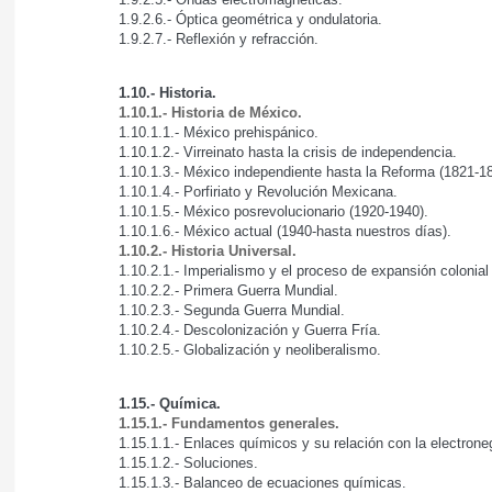
1.9.2.6.- Óptica geométrica y ondulatoria.
1.9.2.7.- Reflexión y refracción.
1.10.- Historia.
1.10.1.- Historia de México.
1.10.1.1.- México prehispánico.
1.10.1.2.- Virreinato hasta la crisis de independencia.
1.10.1.3.- México independiente hasta la Reforma (1821-1
1.10.1.4.- Porfiriato y Revolución Mexicana.
1.10.1.5.- México posrevolucionario (1920-1940).
1.10.1.6.- México actual (1940-hasta nuestros días).
1.10.2.- Historia Universal.
1.10.2.1.- Imperialismo y el proceso de expansión colonial
1.10.2.2.- Primera Guerra Mundial.
1.10.2.3.- Segunda Guerra Mundial.
1.10.2.4.- Descolonización y Guerra Fría.
1.10.2.5.- Globalización y neoliberalismo.
1.15.- Química.
1.15.1.- Fundamentos generales.
1.15.1.1.- Enlaces químicos y su relación con la electrone
1.15.1.2.- Soluciones.
1.15.1.3.- Balanceo de ecuaciones químicas.