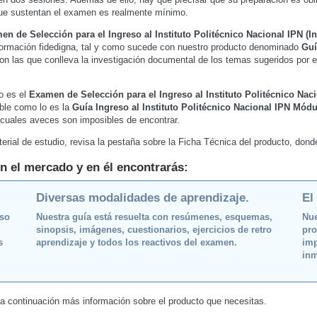
 que sustentan el examen es realmente mínimo.
en de Selección para el Ingreso al Instituto Politécnico Nacional IPN (In
formación fidedigna, tal y como sucede con nuestro producto denominado
Guí
 son las que conlleva la investigación documental de los temas sugeridos por e
o es el
Examen de Selección para el Ingreso al Instituto Politécnico Naci
ible como lo es la
Guía Ingreso al Instituto Politécnico Nacional IPN Mód
s cuales aveces son imposibles de encontrar.
erial de estudio, revisa la pestaña sobre la Ficha Técnica del producto, don
n el mercado y en él encontrarás:
Diversas modalidades de aprendizaje.
El
oso
Nuestra guía está resuelta con resúmenes, esquemas,
Nue
sinopsis, imágenes, cuestionarios, ejercicios de retro
pro
s
aprendizaje y todos los reactivos del examen.
imp
inm
 a continuación más información sobre el producto que necesitas.