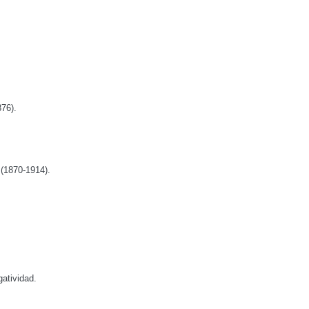
876).
 (1870-1914).
gatividad.